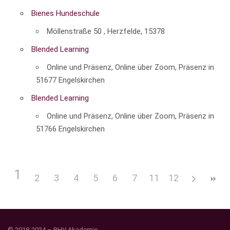
Bienes Hundeschule
Möllenstraße 50 , Herzfelde, 15378
Blended Learning
Online und Präsenz, Online über Zoom, Präsenz in
51677 Engelskirchen
Blended Learning
Online und Präsenz, Online über Zoom, Präsenz in
51766 Engelskirchen
1
2
3
4
5
6
7
11
8
12
9
10
© 2018-2024 –
BHV Akademie