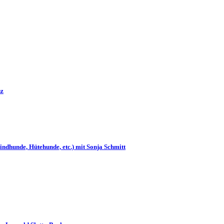
nz
indhunde, Hütehunde, etc.) mit Sonja Schmitt