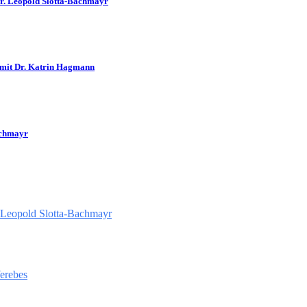
Dr. Leopold Slotta-Bachmayr
 mit Dr. Katrin Hagmann
achmayr
 Leopold Slotta-Bachmayr
Verebes