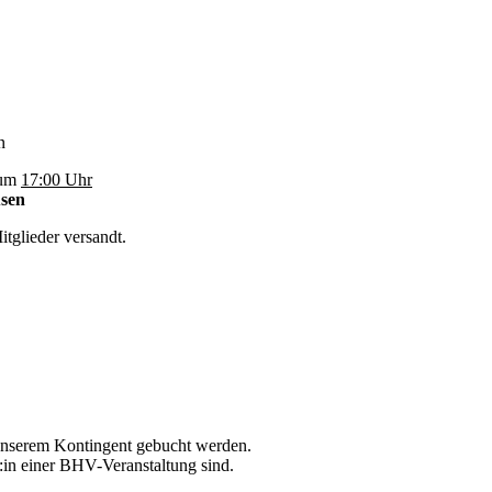
n
um
17:00 Uhr
usen
itglieder versandt.
unserem Kontingent gebucht werden.
r:in einer BHV-Veranstaltung sind.