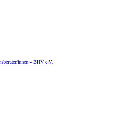
nsberater/innen – BHV e.V.
igung des jagdlich interessierten Hundes m