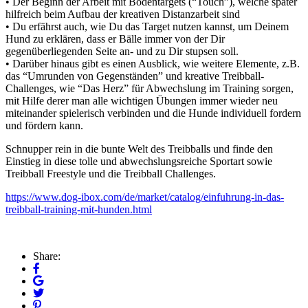
• Der Beginn der Arbeit mit Bodentargets (“Touch”), welche später
hilfreich beim Aufbau der kreativen Distanzarbeit sind
• Du erfährst auch, wie Du das Target nutzen kannst, um Deinem
Hund zu erklären, dass er Bälle immer von der Dir
gegenüberliegenden Seite an- und zu Dir stupsen soll.
• Darüber hinaus gibt es einen Ausblick, wie weitere Elemente, z.B.
das “Umrunden von Gegenständen” und kreative Treibball-
Challenges, wie “Das Herz” für Abwechslung im Training sorgen,
mit Hilfe derer man alle wichtigen Übungen immer wieder neu
miteinander spielerisch verbinden und die Hunde individuell fordern
und fördern kann.
Schnupper rein in die bunte Welt des Treibballs und finde den
Einstieg in diese tolle und abwechslungsreiche Sportart sowie
Treibball Freestyle und die Treibball Challenges.
https://www.dog-ibox.com/de/market/catalog/einfuhrung-in-das-
treibball-training-mit-hunden.html
Share: