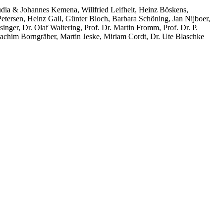
audia & Johannes Kemena, Willfried Leifheit, Heinz Böskens,
etersen, Heinz Gail, Günter Bloch, Barbara Schöning, Jan Nijboer,
er, Dr. Olaf Waltering, Prof. Dr. Martin Fromm, Prof. Dr. P.
oachim Borngräber, Martin Jeske, Miriam Cordt, Dr. Ute Blaschke