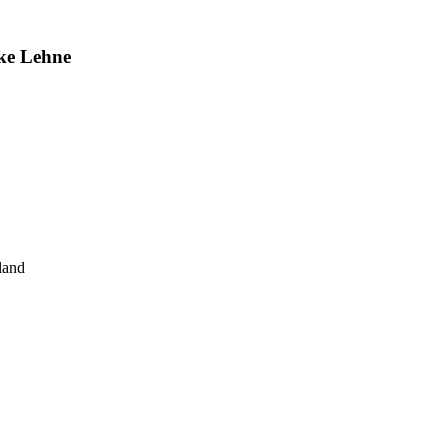
nke Lehne
land