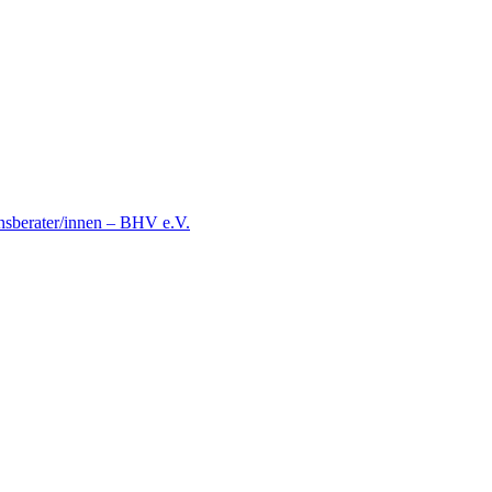
nsberater/innen – BHV e.V.
il 2 mit Anke Lehne