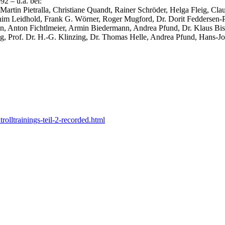
92 – u.a. bei:
Martin Pietralla, Christiane Quandt, Rainer Schröder, Helga Fleig, Cl
chim Leidhold, Frank G. Wörner, Rog
er Mugford, Dr. Dorit Feddersen-P
nton Fichtlmeier, Armin Biedermann, Andrea Pfund, Dr. Klaus Bissing
ng, Prof. Dr. H.-G. Klinzing, Dr. Thomas Helle, Andrea Pfund, Hans-J
olltrainings-teil-2-recorded.html