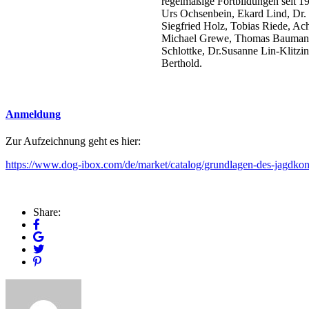
regelmäßige Fortbildungen seit 19
Urs Ochsenbein, Ekard Lind, Dr. 
Siegfried Holz, Tobias Riede, A
Michael Grewe, Thomas Baumann, A
Schlottke, Dr.Susanne Lin-Klitzi
Berthold.
Anmeldung
Zur Aufzeichnung geht es hier:
https://www.dog-ibox.com/de/market/catalog/grundlagen-des-jagdkontr
Share: