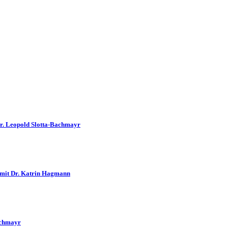
Dr. Leopold Slotta-Bachmayr
 mit Dr. Katrin Hagmann
achmayr