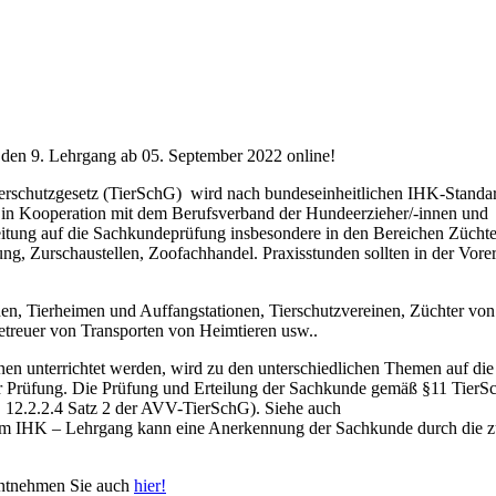
r den 9. Lehrgang ab 05. September 2022 online!
erschutzgesetz (TierSchG) wird nach bundeseinheitlichen IHK-Standa
 in Kooperation mit dem Berufsverband der Hundeerzieher/-innen und
eitung auf die Sachkundeprüfung insbesondere in den Bereichen Züchte
ung, Zurschaustellen, Zoofachhandel. Praxisstunden sollten in der Vorer
onen, Tierheimen und Auffangstationen, Tierschutzvereinen, Züchter von
Betreuer von Transporten von Heimtieren usw..
nen unterrichtet werden, wird zu den unterschiedlichen Themen auf di
r Prüfung. Die Prüfung und Erteilung der Sachkunde gemäß §11 TierSc
. 12.2.2.4 Satz 2 der AVV-TierSchG). Siehe auch
um IHK – Lehrgang kann eine Anerkennung der Sachkunde durch die z
entnehmen Sie auch
hier!