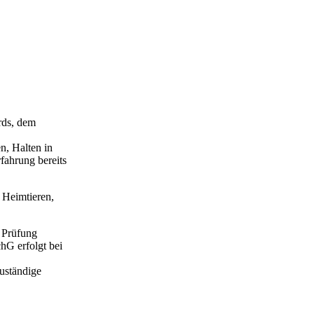
rds, dem
n, Halten in
fahrung bereits
 Heimtieren,
e Prüfung
hG erfolgt bei
uständige