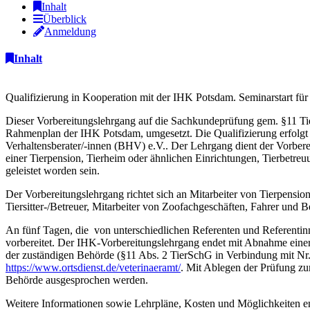
Inhalt
Überblick
Anmeldung
Inhalt
Qualifizierung in Kooperation mit der IHK Potsdam. Seminarstart fü
Dieser Vorbereitungslehrgang auf die Sachkundeprüfung gem. §11 Ti
Rahmenplan der IHK Potsdam, umgesetzt. Die Qualifizierung erfolgt
Verhaltensberater/-innen (BHV) e.V.. Der Lehrgang dient der Vorber
einer Tierpension, Tierheim oder ähnlichen Einrichtungen, Tierbetreu
geleistet worden sein.
Der Vorbereitungslehrgang richtet sich an Mitarbeiter von Tierpensi
Tiersitter-/Betreuer, Mitarbeiter von Zoofachgeschäften, Fahrer und 
An fünf Tagen, die von unterschiedlichen Referenten und Referentin
vorbereitet. Der IHK-Vorbereitungslehrgang endet mit Abnahme eine
der zuständigen Behörde (§11 Abs. 2 TierSchG in Verbindung mit Nr
https://www.ortsdienst.de/veterinaeramt/
. Mit Ablegen der Prüfung z
Behörde ausgesprochen werden.
Weitere Informationen sowie Lehrpläne, Kosten und Möglichkeiten 