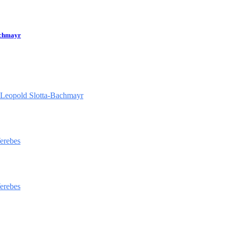
achmayr
 Leopold Slotta-Bachmayr
Verebes
Verebes