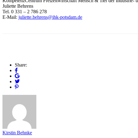
KompetenzCentrum Freizeitwirtschaft Mensch & Tier der Industrie
Juliette Behrens
Tel. 0 331 – 2 786 278
E-Mail:
juliette.behrens@ihk-potsdam.de
Share:
Kirstin Behnke