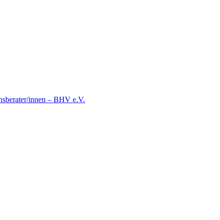
nsberater/innen – BHV e.V.
chG – online!