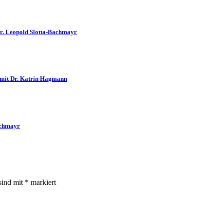
Dr. Leopold Slotta-Bachmayr
 mit Dr. Katrin Hagmann
achmayr
sind mit
*
markiert